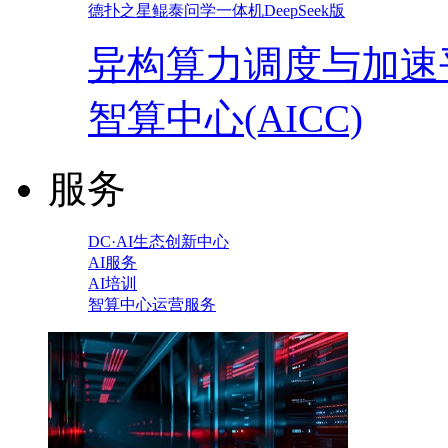
德扑之星鲲泰问学一体机DeepSeek版
异构算力调度与加速
智算中心(AICC)
服务
DC·AI生态创新中心
AI服务
AI培训
智算中心运营服务