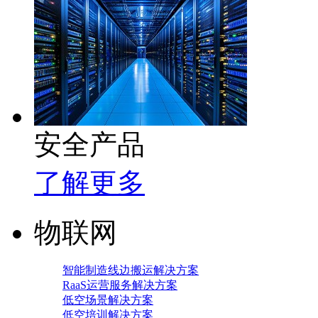
安全产品
了解更多
物联网
智能制造线边搬运解决方案
RaaS运营服务解决方案
低空场景解决方案
低空培训解决方案