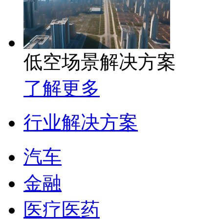
低空场景解决方案
了解更多
行业解决方案
汽车
金融
医疗医药