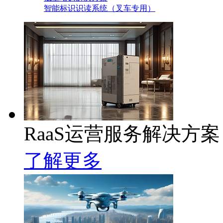
智能标识识读系统（叉车专用）
RaaS运营服务解决方案
了解更多