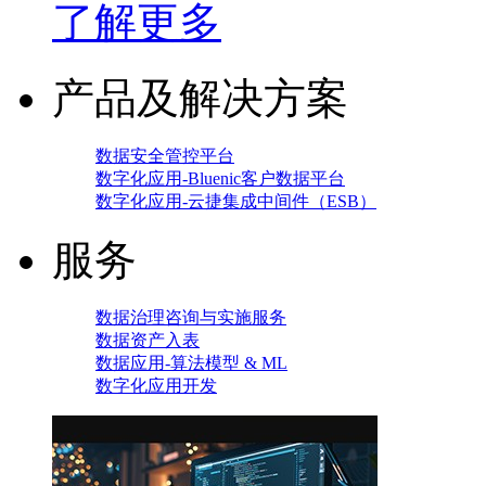
了解更多
产品及解决方案
数据安全管控平台
数字化应用-Bluenic客户数据平台
数字化应用-云捷集成中间件（ESB）
服务
数据治理咨询与实施服务
数据资产入表
数据应用-算法模型 & ML
数字化应用开发