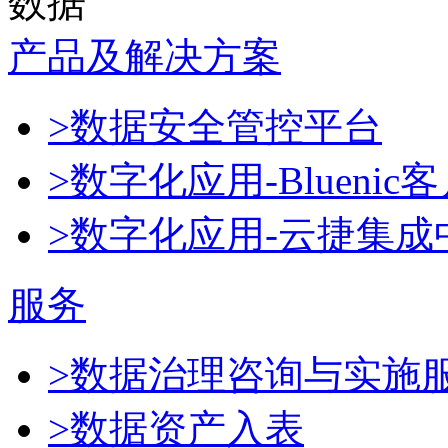
数据
产品及解决方案
>数据安全管控平台
>数字化应用-Blueni
>数字化应用-云捷集成
服务
>数据治理咨询与实施
>数据资产入表