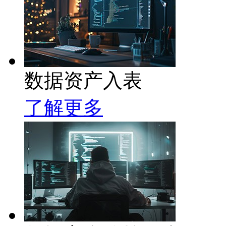
数据资产入表
了解更多