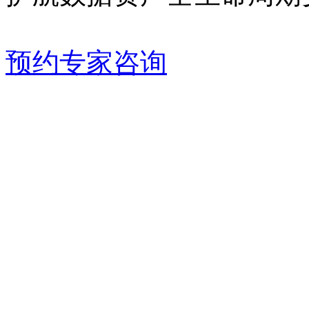
预约专家咨询