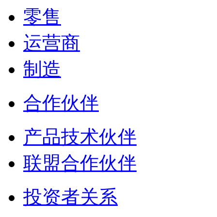
零售
运营商
制造
合作伙伴
产品技术伙伴
联盟合作伙伴
投资者关系