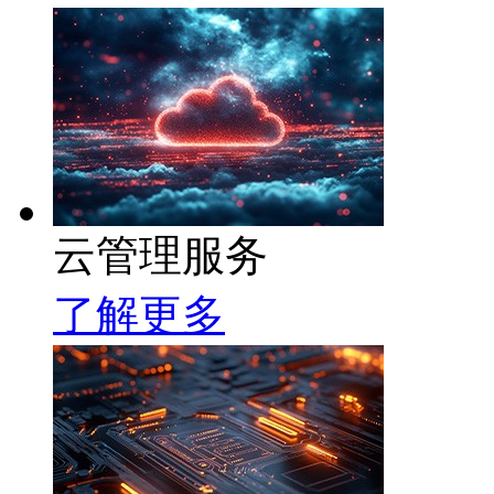
云管理服务
了解更多