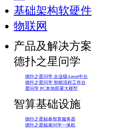
基础架构软硬件
物联网
产品及解决方案
德扑之星问学
德扑之星问学 企业级Agent中台
德扑之星问学 智能流程工作台
爱问学 PC本地部署大模型
智算基础设施
德扑之星鲲泰智算服务器
德扑之星鲲泰问学一体机