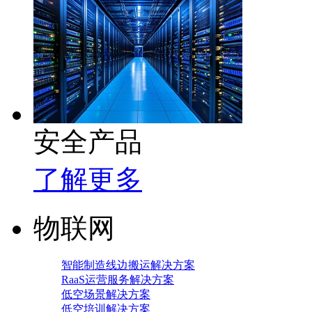
安全产品
了解更多
物联网
智能制造线边搬运解决方案
RaaS运营服务解决方案
低空场景解决方案
低空培训解决方案