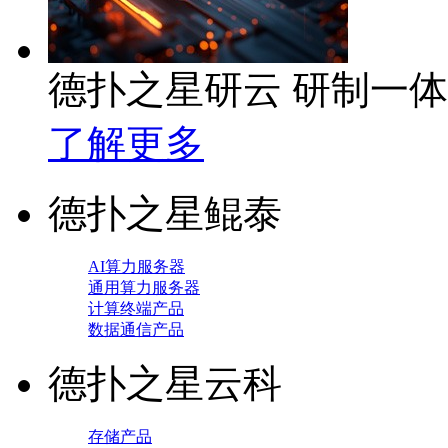
德扑之星研云 研制一
了解更多
德扑之星鲲泰
AI算力服务器
通用算力服务器
计算终端产品
数据通信产品
德扑之星云科
存储产品