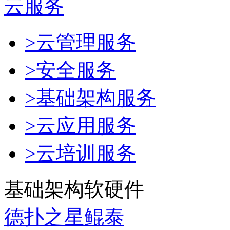
云服务
>云管理服务
>安全服务
>基础架构服务
>云应用服务
>云培训服务
基础架构软硬件
德扑之星鲲泰