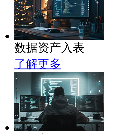
数据资产入表
了解更多