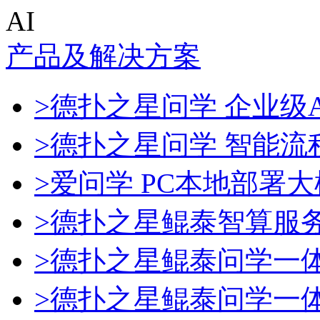
AI
产品及解决方案
>德扑之星问学 企业级A
>德扑之星问学 智能流
>爱问学 PC本地部署
>德扑之星鲲泰智算服
>德扑之星鲲泰问学一
>德扑之星鲲泰问学一体机