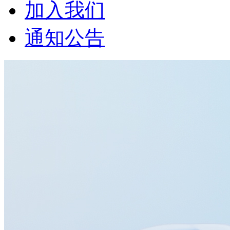
加入我们
通知公告