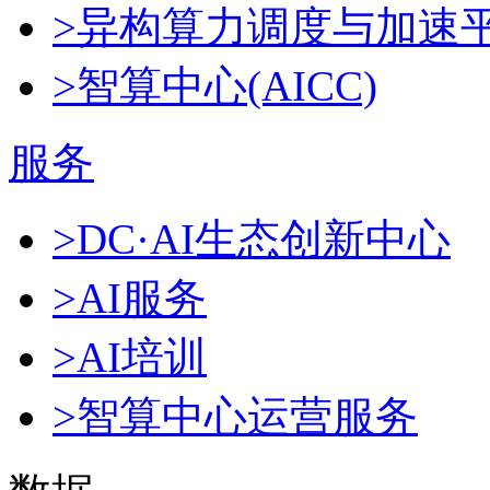
>异构算力调度与加速
>智算中心(AICC)
服务
>DC·AI生态创新中心
>AI服务
>AI培训
>智算中心运营服务