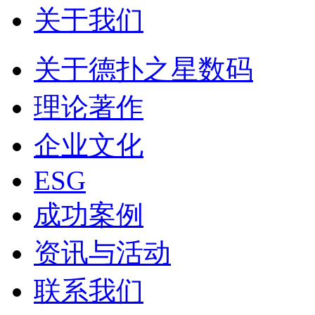
关于我们
关于德扑之星数码
理论著作
企业文化
ESG
成功案例
资讯与活动
联系我们