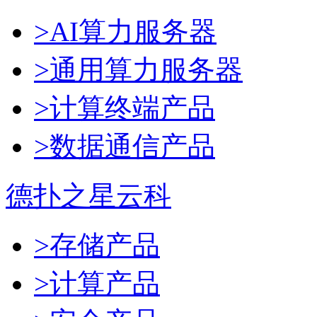
>AI算力服务器
>通用算力服务器
>计算终端产品
>数据通信产品
德扑之星云科
>存储产品
>计算产品