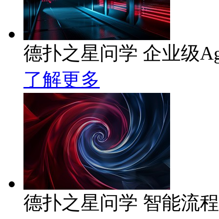
德扑之星问学 企业级Ag
了解更多
德扑之星问学 智能流